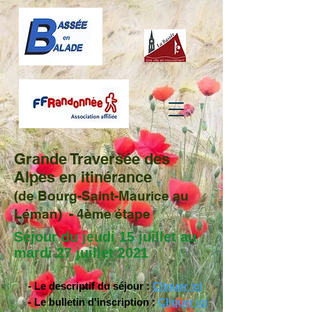
Grande Traversée des
Alpes en itinérance
(de Bourg-Saint-Maurice au
Léman) - 4ème étape
Séjour du jeudi 15 juillet au
mardi 27 juillet 2021
- Le descriptif du séjour :
Cliquer ici
- Le bulletin d'inscription :
Cliquer ici